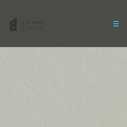
☰
T
e
e
n
u
s
e
d
U
u
d
i