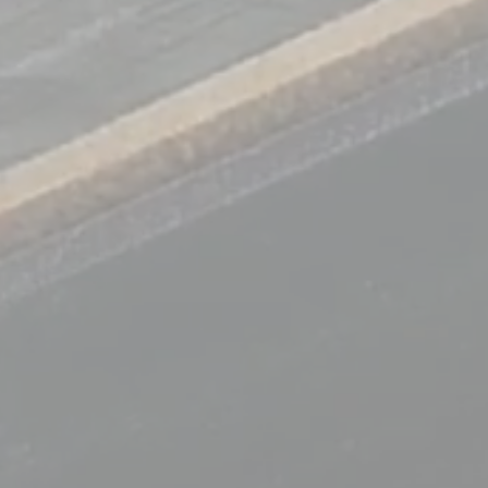
Unlike many competitors,
bCasino log
L'expérience sur
Alexander Casino
se d
Pour les amateurs de jeux de casino en
Nutze am besten direkt die App für 
Reconnu pour sa diversité de jeux et s
Instant Casino
se distingue parmi les 
Se cerchi un'esperienza completa tra sl
Voor alle actuele promoties en exclusie
The
King Billy casino app
stands out by