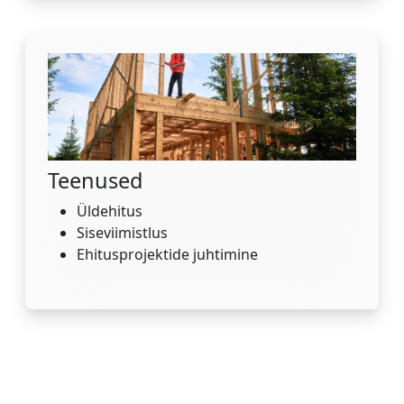
Teenused
Üldehitus
Siseviimistlus
Ehitusprojektide juhtimine