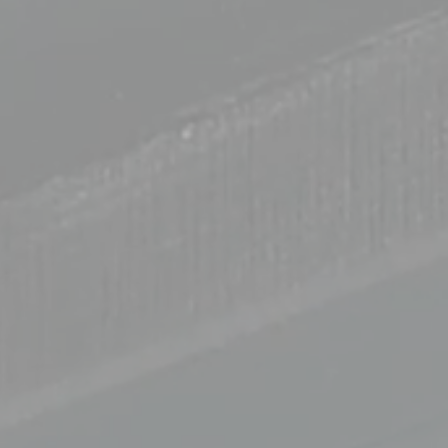
Neben der umfangreichen Spielauswah
Players seeking transparent odds can 
Pour maximiser vos sessions, profitez
Per approfittare di un'ampia selezione 
Naast het spelen via de browser kun j
Nieuwe spelers kunnen bij
Crystal Rol
Box24 Casino NZ offers a variety of on
Betify Casino bonus
vous offre une exp
For players seeking a reliable and fas