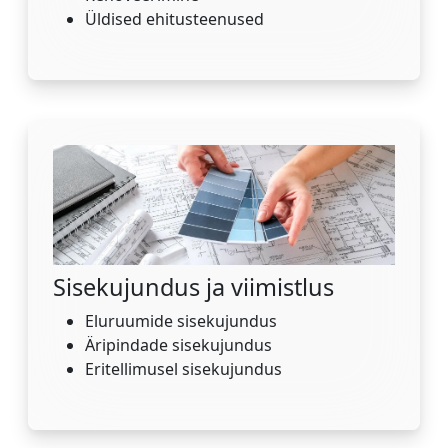
Üldised ehitusteenused
Sisekujundus ja viimistlus
Eluruumide sisekujundus
Äripindade sisekujundus
Eritellimusel sisekujundus