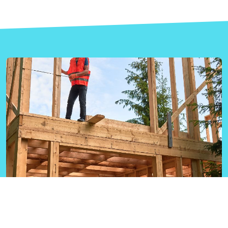
Visioon