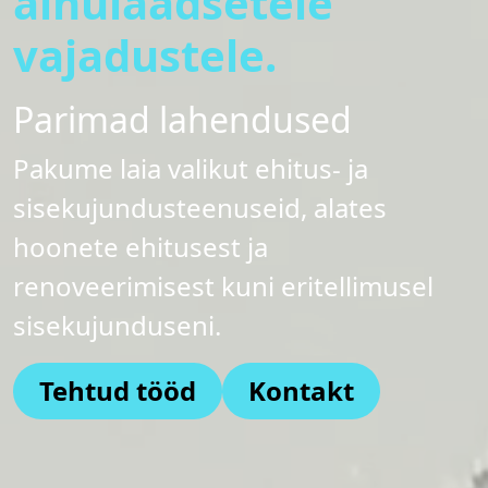
ainulaadsetele
vajadustele.
Parimad lahendused
Pakume laia valikut ehitus- ja
sisekujundusteenuseid, alates
hoonete ehitusest ja
renoveerimisest kuni eritellimusel
sisekujunduseni.
Spieler profitieren im
Viggoslots Casin
Tehtud tööd
Kontakt
Tortuga Casino se distingue par la flex