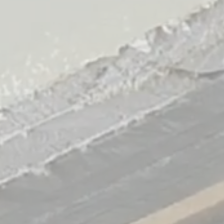
Voor wie op zoek is naar diverse promo
Slotonauts casino bonuses
provide inc
To enjoy these seamless gaming featur
You can enjoy a seamless gaming expe
Les amateurs de jeux en ligne peuvent
While other platforms may delay your
Once you have explored these transpa
Unlike many competitors,
bCasino log
L'expérience sur
Alexander Casino
se d