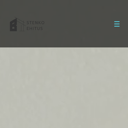
☰
T
e
e
n
u
s
e
d
U
u
d
i