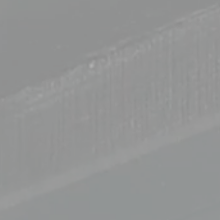
Neben der umfangreichen Spielauswah
Players seeking transparent odds can 
Pour maximiser vos sessions, profitez
Per approfittare di un'ampia selezione 
Naast het spelen via de browser kun j
Nieuwe spelers kunnen bij
Crystal Rol
Box24 Casino NZ offers a variety of on
Betify Casino bonus
vous offre une exp
For players seeking a reliable and fas