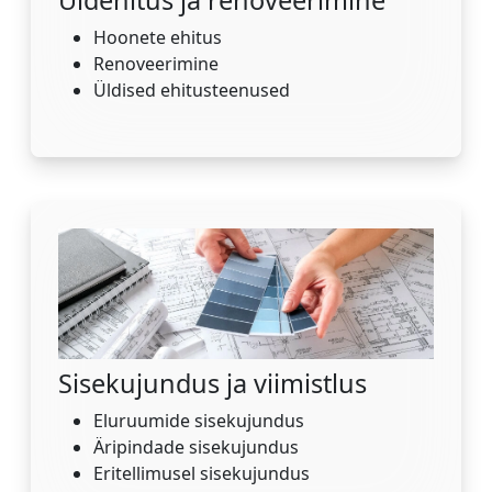
Hoonete ehitus
Renoveerimine
Üldised ehitusteenused
Sisekujundus ja viimistlus
Eluruumide sisekujundus
Äripindade sisekujundus
Eritellimusel sisekujundus