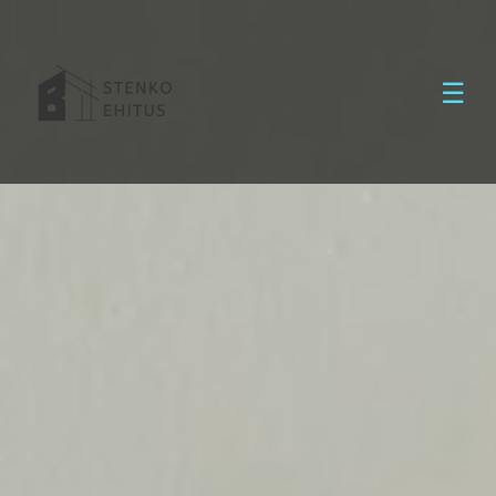
☰
T
e
e
n
u
s
e
d
U
u
d
i