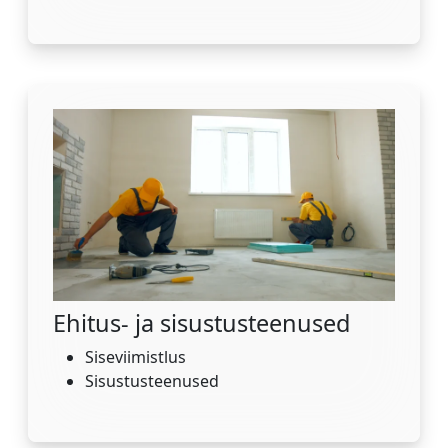
Ehitus- ja sisustusteenused
Siseviimistlus
Sisustusteenused