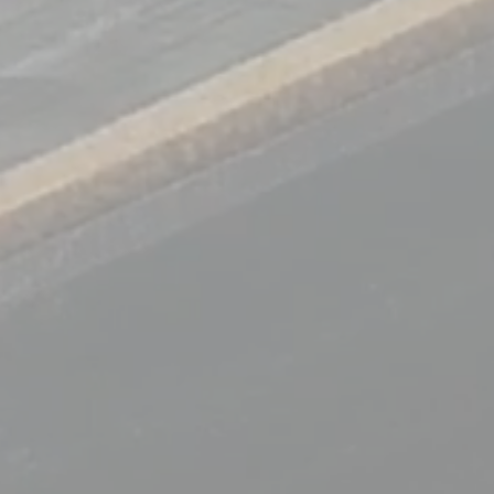
Unlike many competitors,
bCasino log
L'expérience sur
Alexander Casino
se d
Pour les amateurs de jeux de casino en
Nutze am besten direkt die App für 
Reconnu pour sa diversité de jeux et s
Instant Casino
se distingue parmi les 
Se cerchi un'esperienza completa tra sl
Voor alle actuele promoties en exclusie
The
King Billy casino app
stands out by