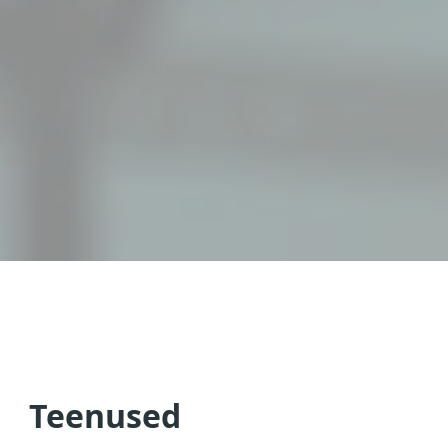
Teenused