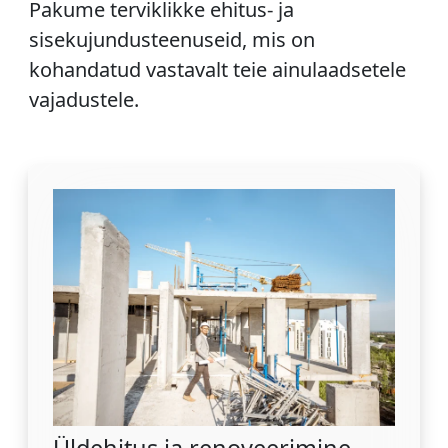
Pakume terviklikke ehitus- ja
sisekujundusteenuseid, mis on
kohandatud vastavalt teie ainulaadsetele
vajadustele.
Üldehitus ja renoveerimine