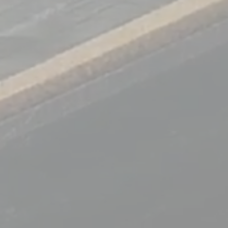
Unlike many competitors,
bCasino log
L'expérience sur
Alexander Casino
se d
Pour les amateurs de jeux de casino en
Nutze am besten direkt die App für 
Reconnu pour sa diversité de jeux et s
Instant Casino
se distingue parmi les 
Se cerchi un'esperienza completa tra sl
Voor alle actuele promoties en exclusie
The
King Billy casino app
stands out by