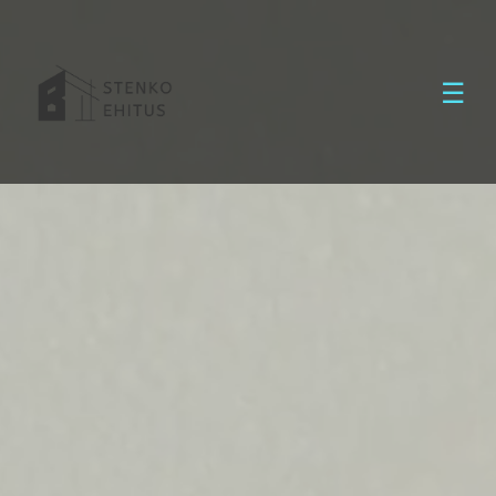
☰
T
e
e
n
u
s
e
d
U
u
d
i