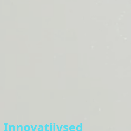
Innovatiivsed