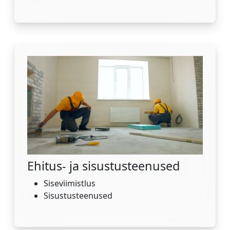
Ehitus- ja sisustusteenused
Siseviimistlus
Sisustusteenused