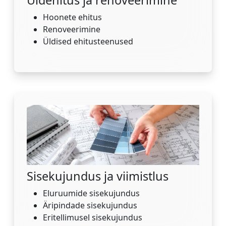
Hoonete ehitus
Renoveerimine
Üldised ehitusteenused
Sisekujundus ja viimistlus
Eluruumide sisekujundus
Äripindade sisekujundus
Eritellimusel sisekujundus