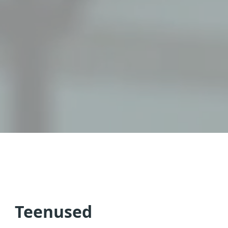
Teenused