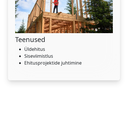
Teenused
Üldehitus
Siseviimistlus
Ehitusprojektide juhtimine