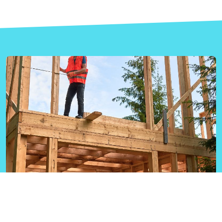
Visioon