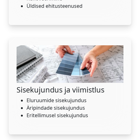
Üldised ehitusteenused
Sisekujundus ja viimistlus
Eluruumide sisekujundus
Äripindade sisekujundus
Eritellimusel sisekujundus