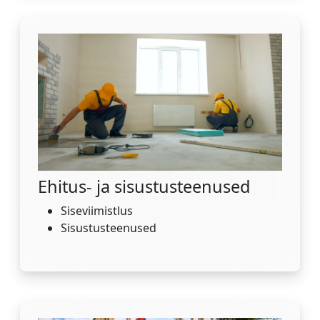
Ehitus- ja sisustusteenused
Siseviimistlus
Sisustusteenused