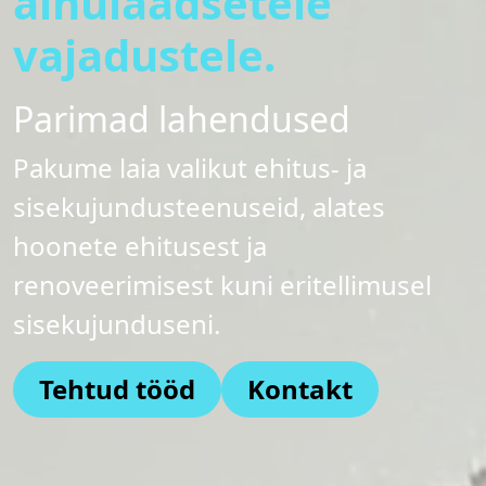
ainulaadsetele
vajadustele.
Parimad lahendused
Pakume laia valikut ehitus- ja
sisekujundusteenuseid, alates
hoonete ehitusest ja
renoveerimisest kuni eritellimusel
sisekujunduseni.
Spieler profitieren im
Viggoslots Casin
Tehtud tööd
Kontakt
Tortuga Casino se distingue par la flex