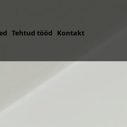
ed
Tehtud tööd
Kontakt