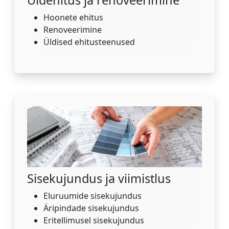
Hoonete ehitus
Renoveerimine
Üldised ehitusteenused
Sisekujundus ja viimistlus
Eluruumide sisekujundus
Äripindade sisekujundus
Eritellimusel sisekujundus