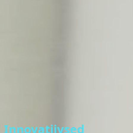
Innovatiivsed