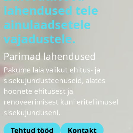
lahendused teie
ainulaadsetele
vajadustele.
Parimad lahendused
Pakume laia valikut ehitus- ja
sisekujundusteenuseid, alates
hoonete ehitusest ja
renoveerimisest kuni eritellimusel
sisekujunduseni.
Spieler profitieren im
Viggoslots Casin
Tehtud tööd
Kontakt