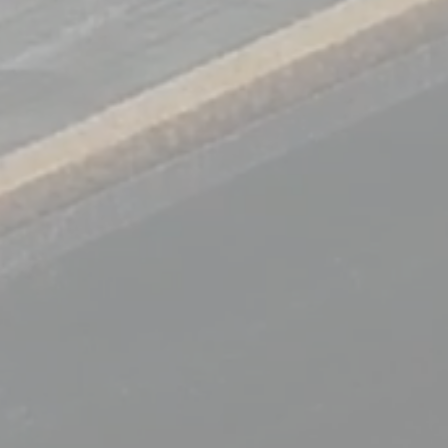
Unlike many competitors,
bCasino log
L'expérience sur
Alexander Casino
se d
Pour les amateurs de jeux de casino en
Nutze am besten direkt die App für 
Reconnu pour sa diversité de jeux et s
Instant Casino
se distingue parmi les 
Se cerchi un'esperienza completa tra sl
Voor alle actuele promoties en exclusie
The
King Billy casino app
stands out by