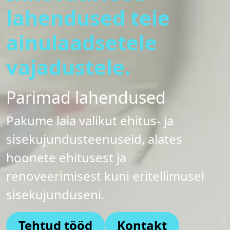
lahendused teie
ainulaadsetele
vajadustele.
Parimad lahendused
Pakume laia valikut ehitus- ja
sisekujundusteenuseid, alates
hoonete ehitusest ja
renoveerimisest kuni eritellimusel
sisekujunduseni.
Spieler profitieren im
Viggoslots Casin
Tehtud tööd
Kontakt