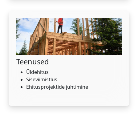
Teenused
Üldehitus
Siseviimistlus
Ehitusprojektide juhtimine