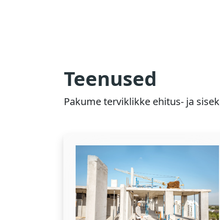
For players seeking a reliabl
Teenused
Pakume terviklikke ehitus- ja sise