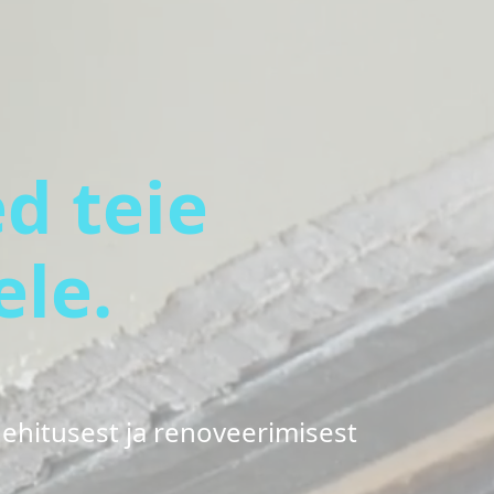
d teie
ele.
 ehitusest ja renoveerimisest