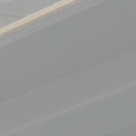
Unlike many competitors,
bCa
L'expérience sur
Alexander C
Pour les amateurs de jeux de 
Nutze am besten direkt die 
Reconnu pour sa diversité de 
Instant Casino
se distingue p
Se cerchi un'esperienza comple
Voor alle actuele promoties e