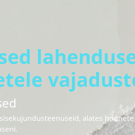
vsed lahenduse
tele vajadust
sed
a sisekujundusteenuseid, alates hoonete
useni.