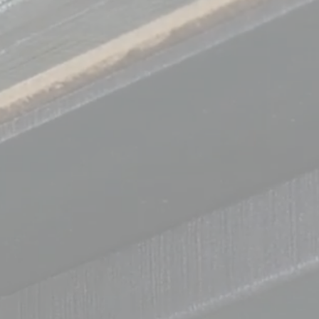
ten sowie einem regelmäßigen Cashbac
nue et ses modes de jeu gratuits via
Tort
n de
Spin Panda Casino bonussen
de idea
rent terms and a massive selection of g
access everything through the
Royal Reel
ls and instant deposits by downloading
asino en ligne réputé avec des options
er Casino bonuses
to enjoy rapid payout
head straight to your
Casino Kingdom l