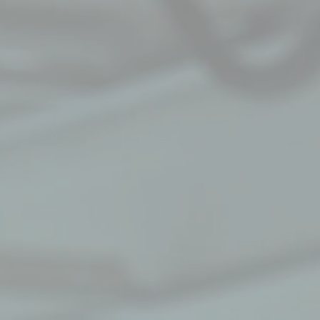
library alongside impressively rapid wi
teraktive Formate wie Live-Trivia zusät
 gaming features once they complete th
 programme de fidélité disponibles sur
U
clicca qui per
Verde Casino registrati
e i
spellen ook eenvoudig toegankelijk make
romoties en een uitgebreid aanbod aan
x24 casino bonuses
for its players.
avec des récompenses régulières et des