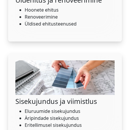
Hoonete ehitus
Renoveerimine
Üldised ehitusteenused
Sisekujundus ja viimistlus
Eluruumide sisekujundus
Äripindade sisekujundus
Eritellimusel sisekujundus