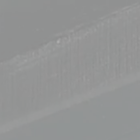
Neben der umfangreichen Spielauswah
Players seeking transparent odds can 
Pour maximiser vos sessions, profitez
Per approfittare di un'ampia selezione 
Naast het spelen via de browser kun j
Nieuwe spelers kunnen bij
Crystal Rol
Box24 Casino NZ offers a variety of on
Betify Casino bonus
vous offre une exp
For players seeking a reliable and fas