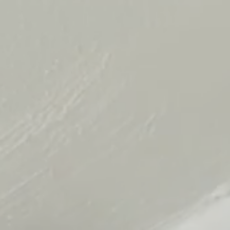
s
e
d
T
e
h
t
u
d
t
ö
ö
d
K
o
n
t
a