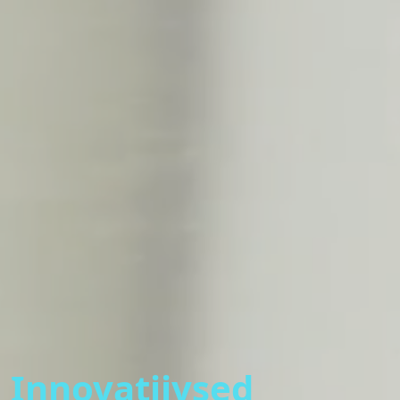
Innovatiivsed