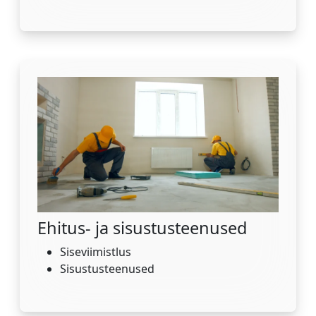
Ehitus- ja sisustusteenused
Siseviimistlus
Sisustusteenused