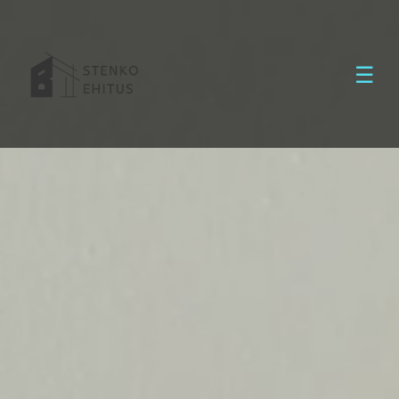
☰
T
e
e
n
u
s
e
d
U
u
d
i