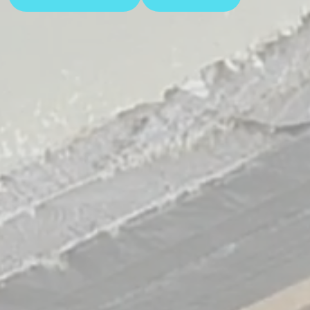
Tortuga Casino se distingue par la flex
Voor wie op zoek is naar diverse promo
Slotonauts casino bonuses
provide inc
To enjoy these seamless gaming featur
You can enjoy a seamless gaming expe
Les amateurs de jeux en ligne peuvent
While other platforms may delay your
Once you have explored these transpa