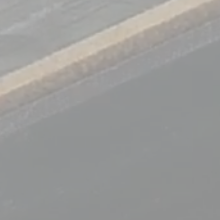
Unlike many competitors,
bCasino log
L'expérience sur
Alexander Casino
se d
Pour les amateurs de jeux de casino en
Nutze am besten direkt die App für 
Reconnu pour sa diversité de jeux et s
Instant Casino
se distingue parmi les 
Se cerchi un'esperienza completa tra sl
Voor alle actuele promoties en exclusie
The
King Billy casino app
stands out by