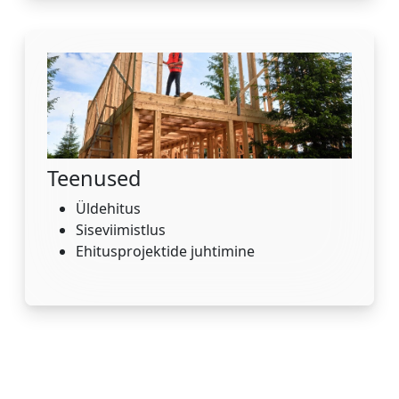
Teenused
Üldehitus
Siseviimistlus
Ehitusprojektide juhtimine