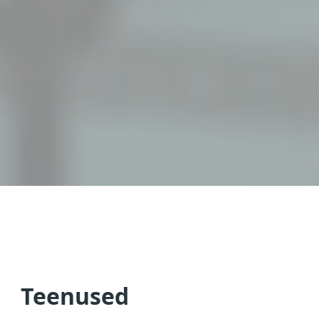
Teenused