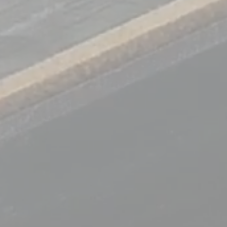
Unlike many competitors,
bCasino log
L'expérience sur
Alexander Casino
se d
Pour les amateurs de jeux de casino en
Nutze am besten direkt die App für 
Reconnu pour sa diversité de jeux et s
Instant Casino
se distingue parmi les 
Se cerchi un'esperienza completa tra sl
Voor alle actuele promoties en exclusie
The
King Billy casino app
stands out by