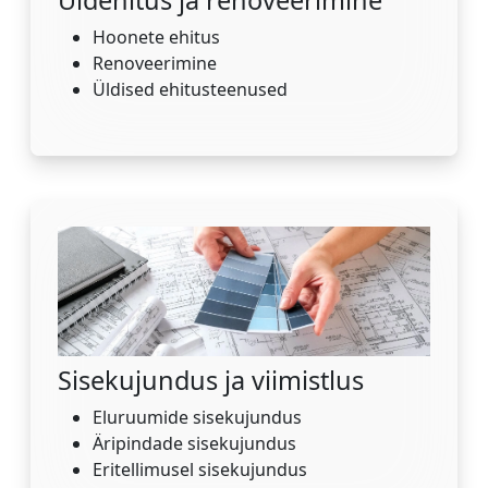
Hoonete ehitus
Renoveerimine
Üldised ehitusteenused
Sisekujundus ja viimistlus
Eluruumide sisekujundus
Äripindade sisekujundus
Eritellimusel sisekujundus