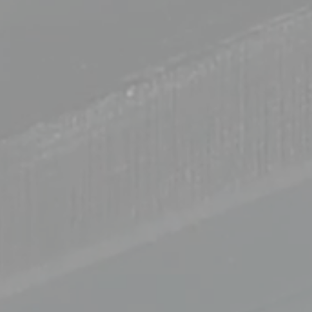
Neben der umfangreichen Spielauswah
Players seeking transparent odds can 
Pour maximiser vos sessions, profitez
Per approfittare di un'ampia selezione 
Naast het spelen via de browser kun j
Nieuwe spelers kunnen bij
Crystal Rol
Box24 Casino NZ offers a variety of on
Betify Casino bonus
vous offre une exp
For players seeking a reliable and fas