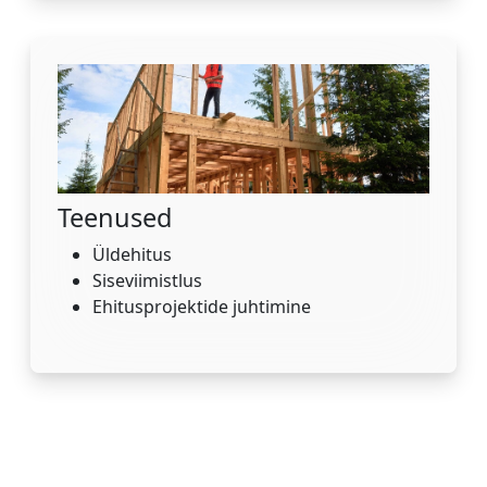
Teenused
Üldehitus
Siseviimistlus
Ehitusprojektide juhtimine