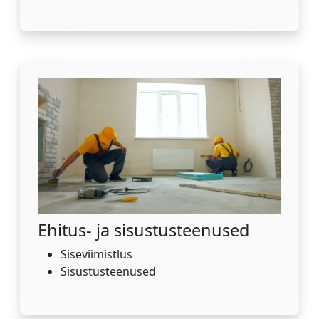
Ehitus- ja sisustusteenused
Siseviimistlus
Sisustusteenused