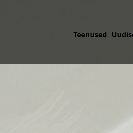
Teenused
Uudis