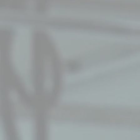
ds out by offering an extensive gaming 
elauswahl bietet
Kinbet Casino
durch in
odds can access various fair pokies and
 profitez des avantages réguliers et du
elezione di slot e promozioni esclusive, 
ser kun je de uitgebreide selectie aan 
ystal Roll Casino
genieten van diverse p
ety of online slot games and various
Bo
e une expérience de jeu exceptionnelle 