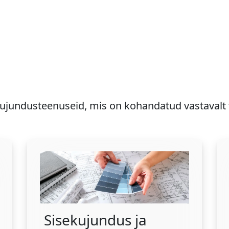
e and fast-paced gaming experience in A
kujundusteenuseid, mis on kohandatud vastavalt t
Sisekujundus ja