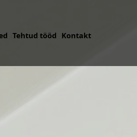
ed
Tehtud tööd
Kontakt