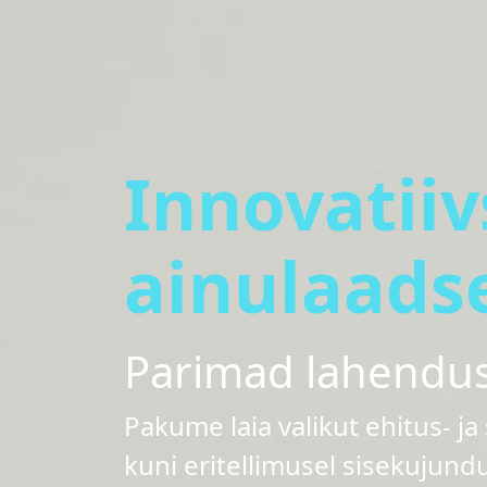
Innovatii
ainulaadse
Parimad lahendu
Pakume laia valikut ehitus- j
kuni eritellimusel sisekujund