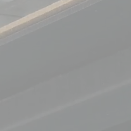
Unlike many competitors,
bCa
L'expérience sur
Alexander C
Pour les amateurs de jeux de 
Nutze am besten direkt die 
Reconnu pour sa diversité de 
Instant Casino
se distingue p
Se cerchi un'esperienza comple
Voor alle actuele promoties e