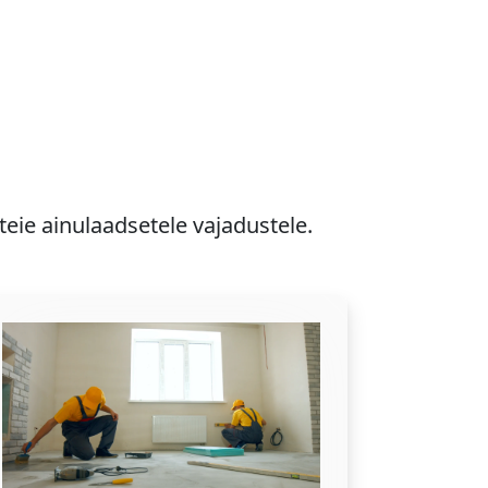
ustralia, simply complete your
A Big Can
eie ainulaadsetele vajadustele.