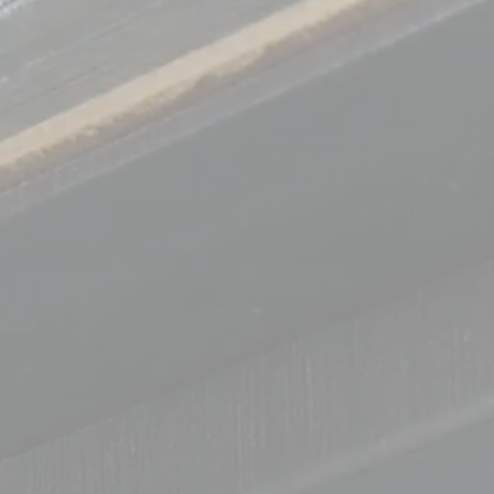
ten sowie einem regelmäßigen Cashbac
nue et ses modes de jeu gratuits via
Tort
n de
Spin Panda Casino bonussen
de idea
rent terms and a massive selection of g
access everything through the
Royal Reel
ls and instant deposits by downloading
asino en ligne réputé avec des options
er Casino bonuses
to enjoy rapid payout
head straight to your
Casino Kingdom l