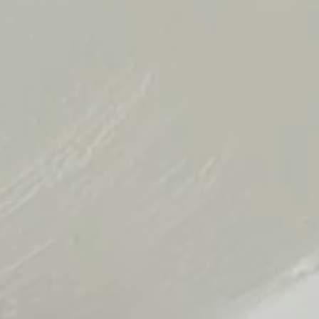
s
e
d
T
e
h
t
u
d
t
ö
ö
d
K
o
n
t
a