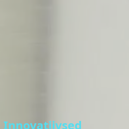
Innovatiivsed