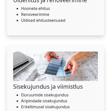
Hoonete ehitus
Renoveerimine
Üldised ehitusteenused
Sisekujundus ja viimistlus
Eluruumide sisekujundus
Äripindade sisekujundus
Eritellimusel sisekujundus