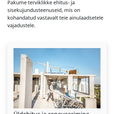
Pakume terviklikke ehitus- ja
sisekujundusteenuseid, mis on
kohandatud vastavalt teie ainulaadsetele
vajadustele.
Üldehitus ja renoveerimine