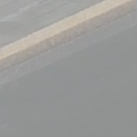
Unlike many competitors,
bCasino log
L'expérience sur
Alexander Casino
se d
Pour les amateurs de jeux de casino en
Nutze am besten direkt die App für 
Reconnu pour sa diversité de jeux et s
Instant Casino
se distingue parmi les 
Se cerchi un'esperienza completa tra sl
Voor alle actuele promoties en exclusie
The
King Billy casino app
stands out by