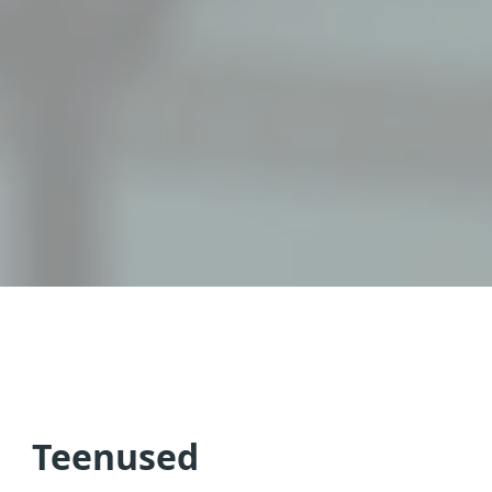
Teenused