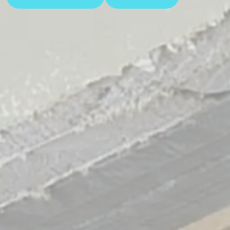
Tortuga Casino se distingue par la flex
Voor wie op zoek is naar diverse promo
Slotonauts casino bonuses
provide inc
To enjoy these seamless gaming featur
You can enjoy a seamless gaming expe
Les amateurs de jeux en ligne peuvent
While other platforms may delay your
Once you have explored these transpa