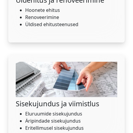
Hoonete ehitus
Renoveerimine
Üldised ehitusteenused
Sisekujundus ja viimistlus
Eluruumide sisekujundus
Äripindade sisekujundus
Eritellimusel sisekujundus