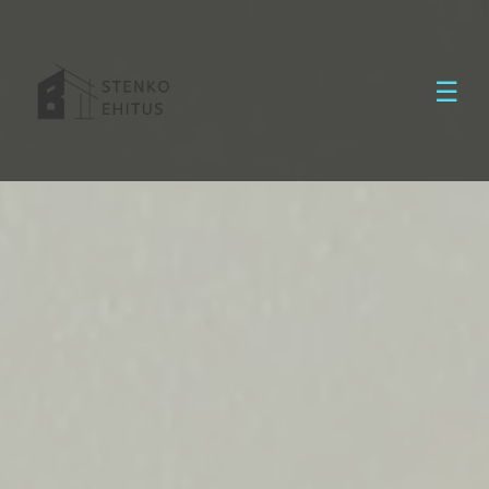
☰
T
e
e
n
u
s
e
d
U
u
d
i