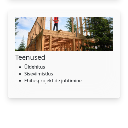
Teenused
Üldehitus
Siseviimistlus
Ehitusprojektide juhtimine