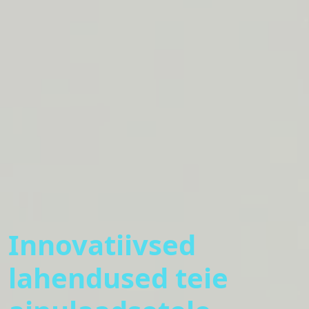
Innovatiivsed
lahendused teie