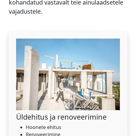
kohandatud vastavalt teie ainulaadsetele
vajadustele.
Üldehitus ja renoveerimine
Hoonete ehitus
Renoveerimine