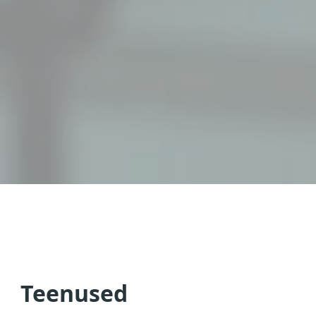
Teenused