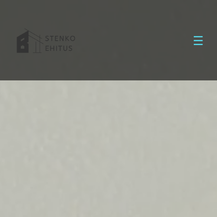
☰
T
e
e
n
u
s
e
d
U
u
d
i