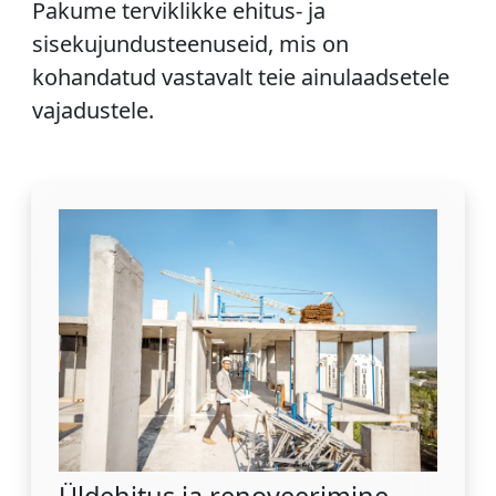
Pakume terviklikke ehitus- ja
sisekujundusteenuseid, mis on
kohandatud vastavalt teie ainulaadsetele
vajadustele.
Üldehitus ja renoveerimine