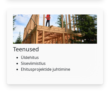
Teenused
Üldehitus
Siseviimistlus
Ehitusprojektide juhtimine