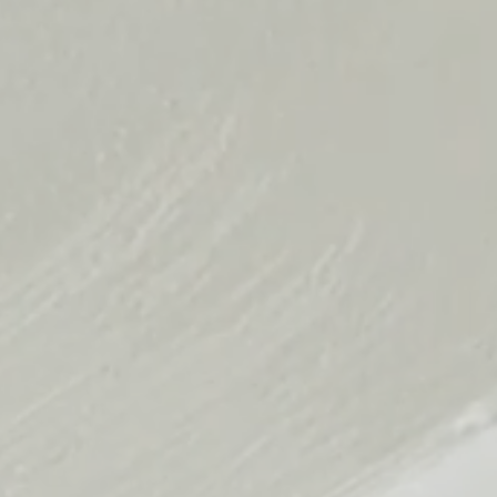
s
e
d
T
e
h
t
u
d
t
ö
ö
d
K
o
n
t
a